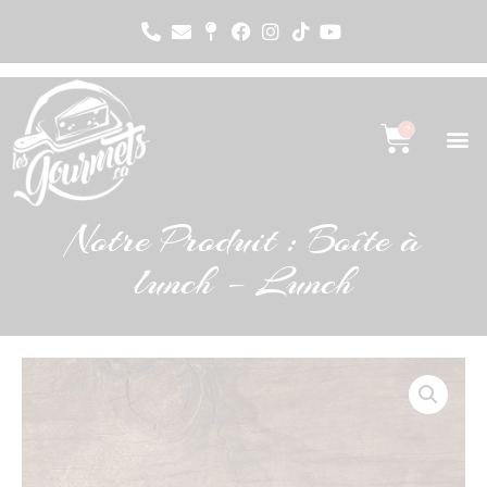
0
Notre Produit : Boîte à
lunch – Lunch