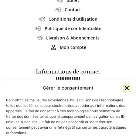
Buffet
Contact
Conditions d'utilisation
Politique de confidentialité
Livraison & Abonnements
Mon compte
Informations de contact
Gérer le consentement
(450) 964-5286 (Terrebonne)
(450) 559-7200 (Mirabel)
Pour offrir les meilleures expériences, nous utilisons des technologies
info@lesgourmets.ca
telles que les témoins pour stocker et/ou accéder aux informations des
2217 Chemin Gascon, Terrebonne
appareils. Le fait de consentir à ces technologies nous permettra de
16800 rue Charles, Mirabel
traiter des données telles que le comportement de navigation ou les ID
uniques sur ce site. Le fait de ne pas consentir ou de retirer son
consentement peut avoir un effet négatif sur certaines caractéristiques
Heures d'ouverture
et fonctions.