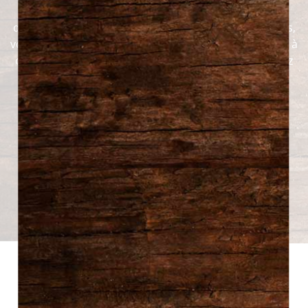
Simplifiez-vous la vie sans faire de compromis sur la
qualité. Nos boîtes à lunch, méticuleusement conçues,
vous offrent une expérience culinaire haut de gamme à
chaque ouverture. Peu importe où vous êtes, profitez
d’un moment gustatif exceptionnel, qui allie variété,
fraîcheur et audace culinaire.
Nos boîtes à lunch