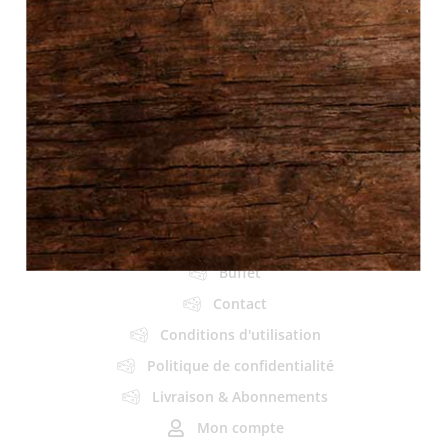
À propos
Produits & Services
Plats préparés
Fromages & Charcuteries
Autres produits
Boîte à lunch
Épicerie fine
Autres Produits
Buffet
Contact
Conditions d'utilisation
Politique de confidentialité
Livraison & Abonnements
Mon compte