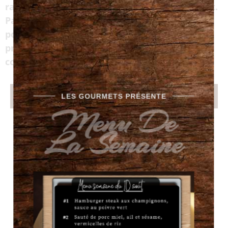
ramasser en magasin dès le mercredi suivant.
Payez au moment de votre ramassage. Il est
possible que l’on vous contact pour un
prépaiement par virement pour les grosses
commandes ou les commandes spéciales.
LES GOURMETS PRÉSENTE
Choisir les plâts ici
Menu De
La Semaine