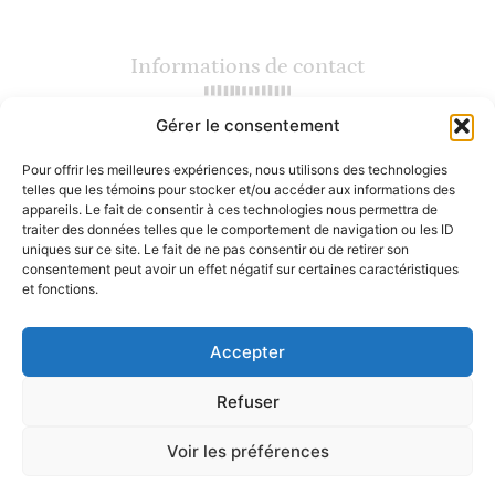
Informations de contact
Gérer le consentement
(450) 964-5286 (Terrebonne)
(450) 559-7200 (Mirabel)
Pour offrir les meilleures expériences, nous utilisons des technologies
info@lesgourmets.ca
telles que les témoins pour stocker et/ou accéder aux informations des
2217 Chemin Gascon, Terrebonne
appareils. Le fait de consentir à ces technologies nous permettra de
16800 rue Charles, Mirabel
traiter des données telles que le comportement de navigation ou les ID
uniques sur ce site. Le fait de ne pas consentir ou de retirer son
consentement peut avoir un effet négatif sur certaines caractéristiques
Heures d'ouverture
et fonctions.
Accepter
Lundi : Fermé
Mardi au vendredi : 10h - 18h
Samedi : 9h30 - 17h
Refuser
Dimanche : 10h30 - 17h
Voir les préférences