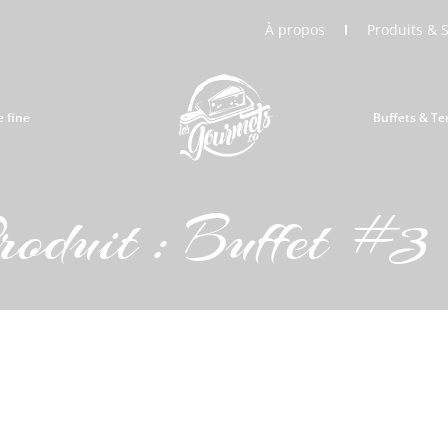
À propos
Produits & 
e fine
Buffets & Te
roduit : Buffet #3