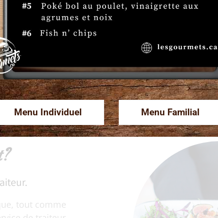
Mais notre passion ne s’arrêt
charcuteries complète parfai
Ensemble, ils forment un duo 
même de notre 
Fromages &
Menu Individuel
Menu Familial
t?
aiteur.
que, tout comme
rvice de traiteur