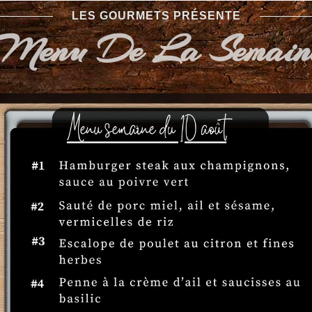
LES GOURMETS PRÉSENTE
Menu De La Semain
Des fromages d'ici et
La magie des fromages du Québ
transporter vos papilles à tr
inoubliables. De la douceur cr
puissance d’un bleu affiné, ch