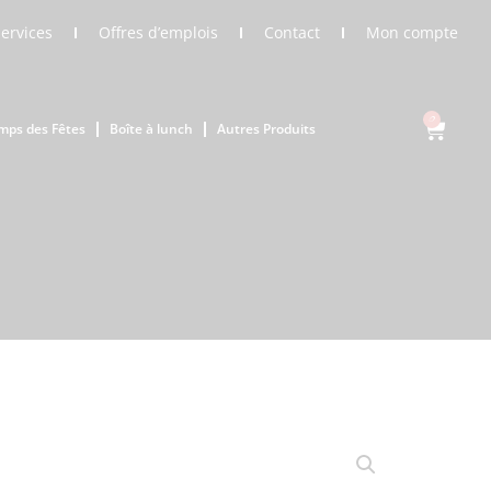
Services
Offres d’emplois
Contact
Mon compte
0
mps des Fêtes
Boîte à lunch
Autres Produits