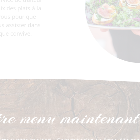
ix des plats à la
 vous pour que
us assister dans
aque convive.
tre menu maintenant