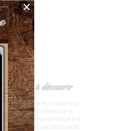
e
 d'ailleurs à découvrir
ec réside dans leur capacité à
avers des saveurs distinctes et
émeuse d’un camembert local à la
aque fromage est une découverte.