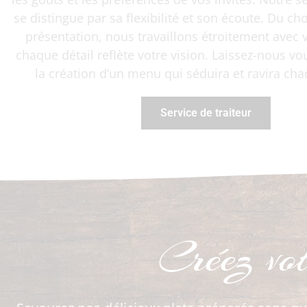
se distingue par sa flexibilité et son écoute. Du cho
présentation, nous travaillons étroitement avec
chaque détail reflète votre vision. Laissez-nous vo
la création d’un menu qui séduira et ravira ch
Service de traiteur
Créez vo