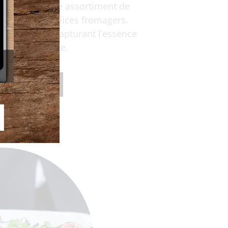
e pas là : notre assortiment de
tement ces délices fromagers.
harmonieux, capturant l’essence
belle province.
 Charcuteries