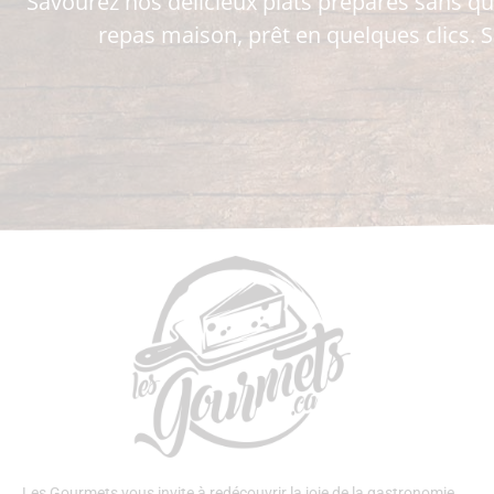
Savourez nos délicieux plats préparés sans qu
repas maison, prêt en quelques clics. S
Les Gourmets vous invite à redécouvrir la joie de la gastronomie