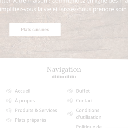
itter votre maison ! Commandez en ligne dès mai
implifiez-vous la vie et laissez-nous prendre soin
Plats cuisinés
Navigation
Accueil
Buffet
À propos
Contact
Produits & Services
Conditions
d'utilisation
Plats préparés
Politique de