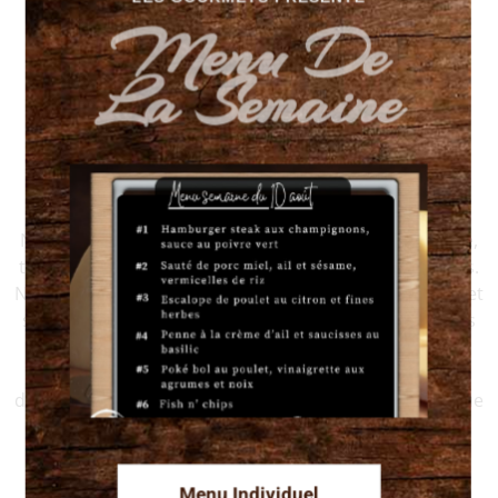
Menu De
La Semaine
Vous préparez un événement?
Renseignez-vous sur notre service de traiteur.
Nous comprenons que chaque célébration est unique,
tout comme les goûts et les préférences de vos invités.
Notre service de traiteur se distingue par sa flexibilité et
son écoute. Du choix des plats à la présentation, nous
travaillons étroitement avec vous pour que chaque
détail reflète votre vision. Laissez-nous vous assister
dans la création d’un menu qui séduira et ravira chaque
convive.
Menu Individuel