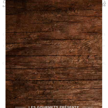
Des fromages d'ici et d'ailleurs à
découvrir
La magie des fromages du Québec réside dans leur
capacité à transporter vos papilles à travers des saveurs
distinctes et inoubliables. De la douceur crémeuse d’un
camembert local à la puissance d’un bleu affiné, chaque
fromage est une découverte. Mais notre passion ne
s’arrête pas là : notre assortiment de charcuteries
complète parfaitement ces délices fromagers. Ensemble,
ils forment un duo harmonieux, capturant l’essence
même de notre belle province.
Fromages & Charcuteries
LES GOURMETS PRÉSENTE