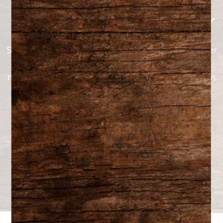
Créez votre menu maintenant!
Savourez nos délicieux plats préparés sans quitter
votre maison ! Commandez en ligne dès
maintenant et profitez d’un repas maison, prêt en
quelques clics. Simplifiez-vous la vie et laissez-
nous prendre soin de votre souper !
Plats cuisinés