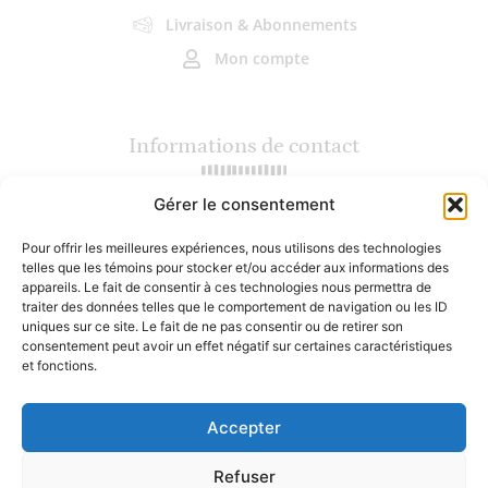
Livraison & Abonnements
Mon compte
Informations de contact
Gérer le consentement
(450) 964-5286 (Terrebonne)
(450) 559-7200 (Mirabel)
Pour offrir les meilleures expériences, nous utilisons des technologies
info@lesgourmets.ca
telles que les témoins pour stocker et/ou accéder aux informations des
2217 Chemin Gascon, Terrebonne
appareils. Le fait de consentir à ces technologies nous permettra de
16800 rue Charles, Mirabel
traiter des données telles que le comportement de navigation ou les ID
uniques sur ce site. Le fait de ne pas consentir ou de retirer son
consentement peut avoir un effet négatif sur certaines caractéristiques
Heures d'ouverture
et fonctions.
Accepter
Lundi : Fermé
Mardi au vendredi : 10h - 18h
Samedi : 9h30 - 17h
Refuser