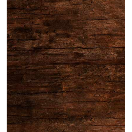
Les Gourmets vous invite à redécouvrir la joie de la
gastronomie artisanale. De nos fromages sélectionnés aux
charcuteries délicieuses, chaque détail est conçu pour
émerveiller.
Navigation