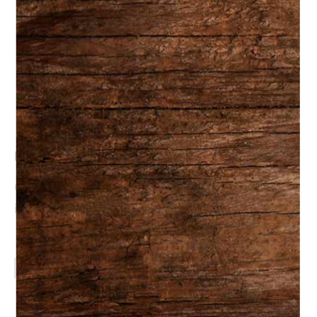
Familial #1: Hamburger
steak aux champignons, sauce
au poivre vert
42.95
$
Menu Familial #1
Choisir la quantité de plats désirée pour cet
item.
AJOUTER AU PANIER