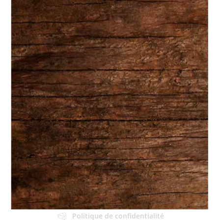
Accueil
À propos
Produits & Services
Plats préparés
Fromages & Charcuteries
Autres produits
Boîte à lunch
Épicerie fine
Autres Produits
Buffet
Contact
Conditions d'utilisation
Politique de confidentialité