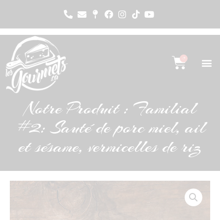
0
Notre Produit : Familial
#2: Sauté de porc miel, ail
et sésame, vermicelles de riz