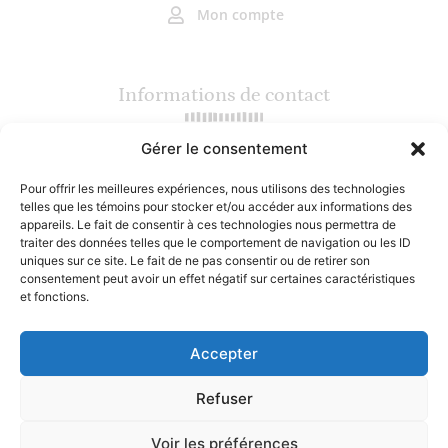
Mon compte
Informations de contact
Gérer le consentement
(450) 964-5286 (Terrebonne)
(450) 559-7200 (Mirabel)
Pour offrir les meilleures expériences, nous utilisons des technologies
info@lesgourmets.ca
telles que les témoins pour stocker et/ou accéder aux informations des
2217 Chemin Gascon, Terrebonne
appareils. Le fait de consentir à ces technologies nous permettra de
16800 rue Charles, Mirabel
traiter des données telles que le comportement de navigation ou les ID
uniques sur ce site. Le fait de ne pas consentir ou de retirer son
consentement peut avoir un effet négatif sur certaines caractéristiques
Heures d'ouverture
et fonctions.
Accepter
Lundi : Fermé
Mardi au vendredi : 10h - 18h
Samedi : 9h30 - 17h
Refuser
Dimanche : 10h30 - 17h
Voir les préférences