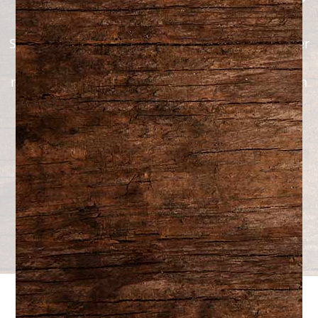
Créez votre menu maintenant!
Savourez nos délicieux plats préparés sans quitter
votre maison ! Commandez en ligne dès
maintenant et profitez d’un repas maison, prêt en
quelques clics. Simplifiez-vous la vie et laissez-
nous prendre soin de votre souper !
Plats cuisinés