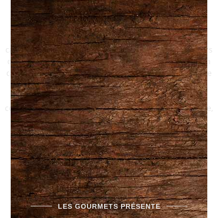
découvrir
La magie des fromages du Québec réside dans leur
capacité à transporter vos papilles à travers des saveurs
distinctes et inoubliables. De la douceur crémeuse d’un
camembert local à la puissance d’un bleu affiné, chaque
fromage est une découverte. Mais notre passion ne
s’arrête pas là : notre assortiment de charcuteries
complète parfaitement ces délices fromagers. Ensemble,
ils forment un duo harmonieux, capturant l’essence
même de notre belle province.
Fromages & Charcuteries
LES GOURMETS PRÉSENTE