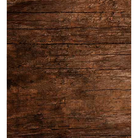
miel, ail et sésame, vermicelles
de riz
45.95
$
Menu Familial #2
Choisir la quantité de plats désirée pour cet
item.
AJOUTER AU PANIER