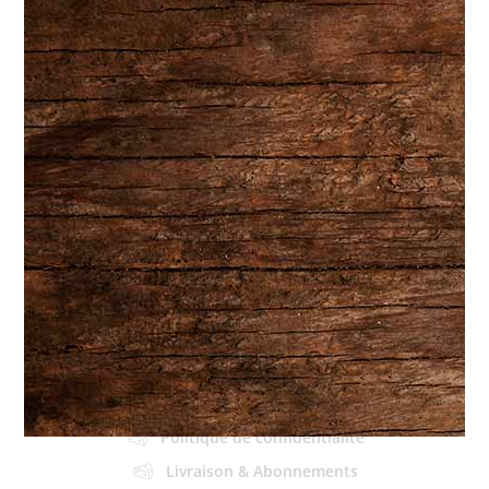
Accueil
À propos
Produits & Services
Plats préparés
Fromages & Charcuteries
Autres produits
Boîte à lunch
Épicerie fine
Autres Produits
Buffet
Contact
Conditions d'utilisation
Politique de confidentialité
Livraison & Abonnements