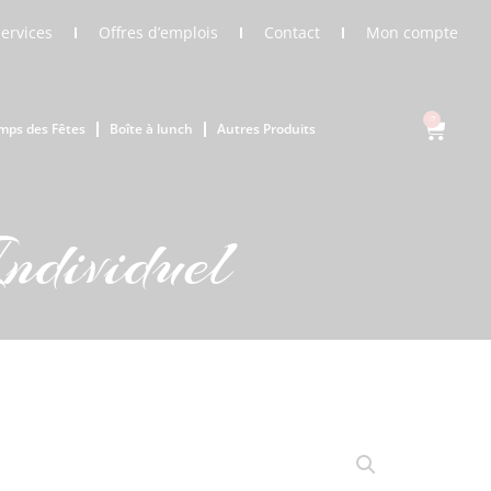
Services
Offres d’emplois
Contact
Mon compte
0
mps des Fêtes
Boîte à lunch
Autres Produits
ndividuel