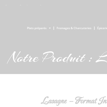
Plats préparés
Fromages & Charcuteries
Épiceri
Notre Produit : 
Lasagne – Format Ind