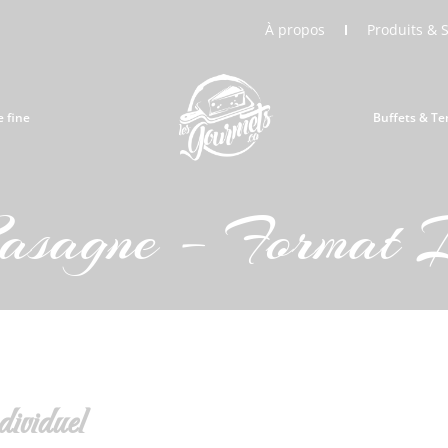
À propos
Produits & 
e fine
Buffets & Te
Lasagne – Format I
ividuel