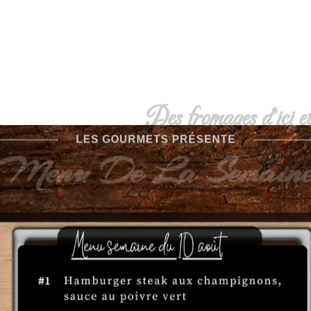
Des fromages d'ici et
LES GOURMETS PRÉSENTE
Menu De La Semain
La magie des fromages du Québ
transporter vos papilles à tr
inoubliables. De la douceur cr
puissance d’un bleu affiné, ch
Mais notre passion ne s’arrêt
charcuteries complète parfai
Ensemble, ils forment un duo 
même de notre 