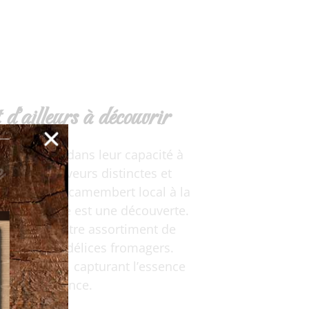
 d'ailleurs à découvrir
e
ec réside dans leur capacité à
avers des saveurs distinctes et
émeuse d’un camembert local à la
aque fromage est une découverte.
e pas là : notre assortiment de
tement ces délices fromagers.
harmonieux, capturant l’essence
belle province.