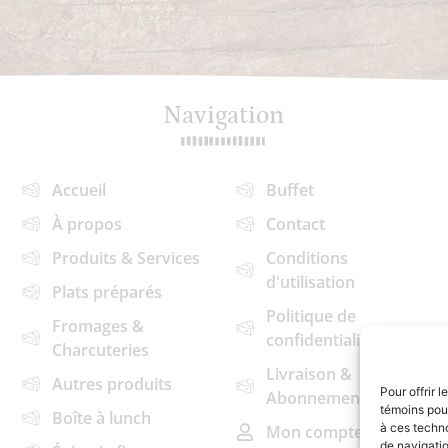
Navigation
Accueil
Buffet
À propos
Contact
Produits & Services
Conditions
d'utilisation
Plats préparés
Politique de
Fromages &
confidentialité
Charcuteries
Livraison &
Autres produits
Pour offrir 
Abonnements
témoins pour
Boîte à lunch
à ces techn
Mon compte
de navigatio