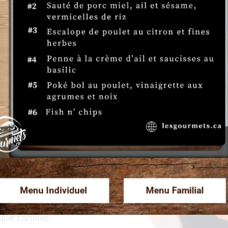
Fromages &
t?
aiteur.
que, tout comme
rvice de traiteur
ix des plats à la
 vous pour que
Menu Individuel
Menu Familial
us assister dans
aque convive.