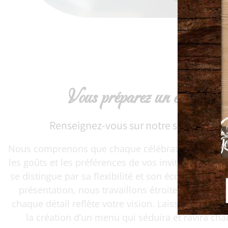
Vous préparez un événemen
Renseignez-vous sur notre service de tr
Nous comprenons que chaque célébration est uni
les goûts et les préférences de vos invités. Notre se
se distingue par sa flexibilité et son écoute. Du cho
présentation, nous travaillons étroitement avec
chaque détail reflète votre vision. Laissez-nous vo
la création d’un menu qui séduira et ravira ch