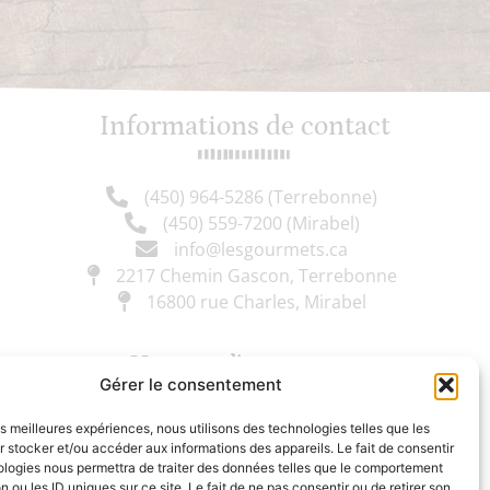
Informations de contact
(450) 964-5286 (Terrebonne)
(450) 559-7200 (Mirabel)
info@lesgourmets.ca
2217 Chemin Gascon, Terrebonne
16800 rue Charles, Mirabel
Heures d'ouverture
Gérer le consentement
les meilleures expériences, nous utilisons des technologies telles que les
Lundi : Fermé
 stocker et/ou accéder aux informations des appareils. Le fait de consentir
Mardi au vendredi : 10h - 18h
ologies nous permettra de traiter des données telles que le comportement
Samedi : 9h30 - 17h
n ou les ID uniques sur ce site. Le fait de ne pas consentir ou de retirer son