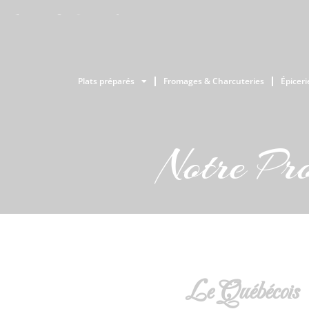
Plats préparés
Fromages & Charcuteries
Épiceri
Notre Pr
Le Québécois