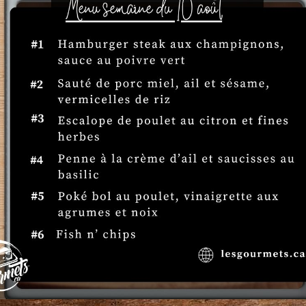
La magie des fromages du Québ
transporter vos papilles à tr
inoubliables. De la douceur cr
puissance d’un bleu affiné, ch
Mais notre passion ne s’arrêt
charcuteries complète parfai
Ensemble, ils forment un duo 
même de notre 
Fromages &
t?