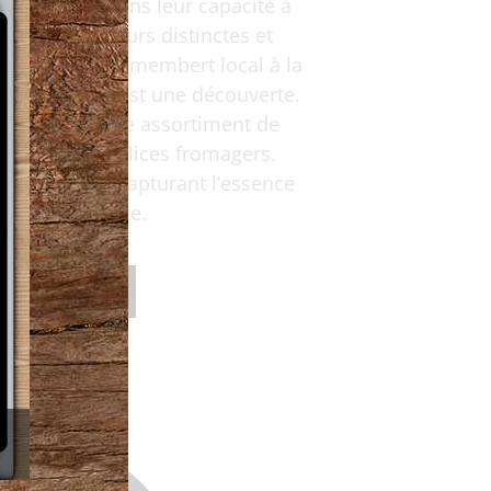
ec réside dans leur capacité à
avers des saveurs distinctes et
émeuse d’un camembert local à la
aque fromage est une découverte.
e pas là : notre assortiment de
tement ces délices fromagers.
harmonieux, capturant l’essence
belle province.
 Charcuteries