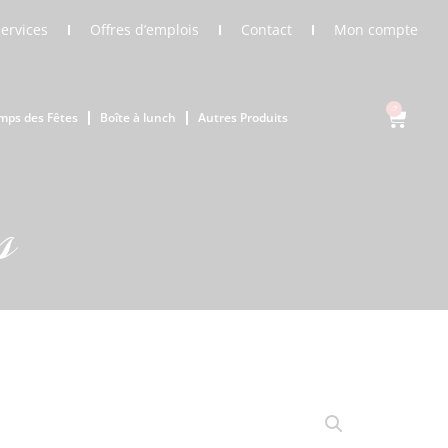
Services
Offres d’emplois
Contact
Mon compte
0
mps des Fêtes
Boîte à lunch
Autres Produits
s