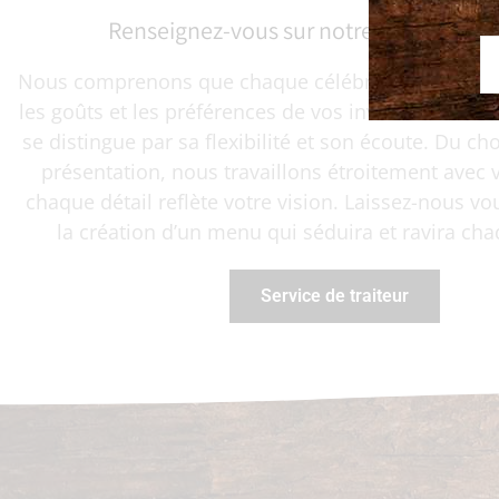
Renseignez-vous sur notre service de tr
Nous comprenons que chaque célébration est uni
les goûts et les préférences de vos invités. Notre se
se distingue par sa flexibilité et son écoute. Du cho
présentation, nous travaillons étroitement avec
chaque détail reflète votre vision. Laissez-nous vo
la création d’un menu qui séduira et ravira ch
Service de traiteur