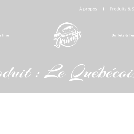
À propos
Produits & 
e fine
Buffets & Te
oduit : Le Québécoi