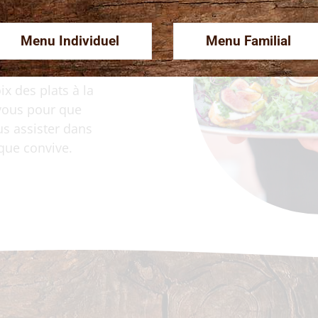
aiteur.
Menu Individuel
Menu Familial
que, tout comme
rvice de traiteur
ix des plats à la
 vous pour que
us assister dans
aque convive.