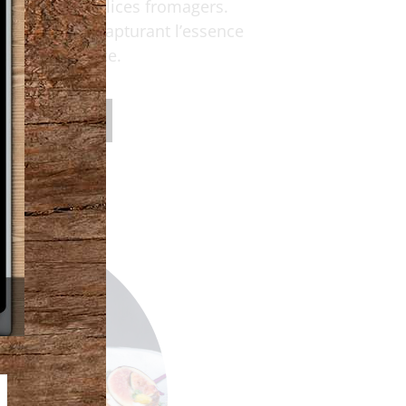
tement ces délices fromagers.
harmonieux, capturant l’essence
belle province.
 Charcuteries