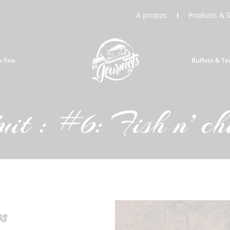
À propos
Produits & 
e fine
Buffets & Te
it : #6: Fish n’ ch
s