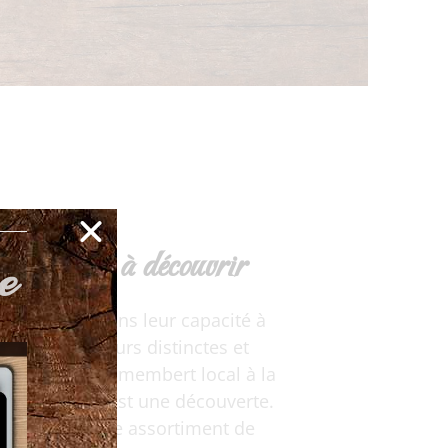
e
 d'ailleurs à découvrir
ec réside dans leur capacité à
avers des saveurs distinctes et
émeuse d’un camembert local à la
aque fromage est une découverte.
e pas là : notre assortiment de