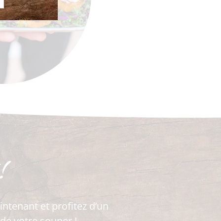
!
ntenant et profitez d’un
 de votre souper !