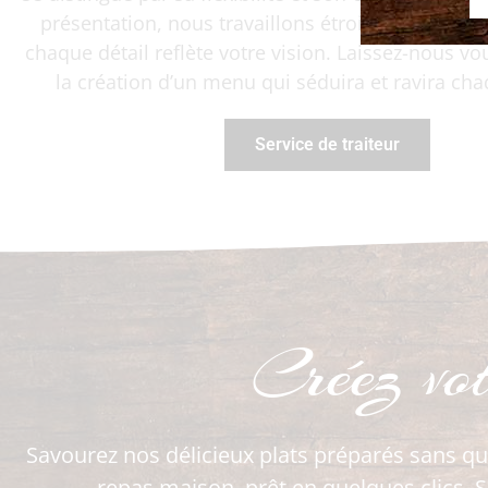
présentation, nous travaillons étroitement avec
chaque détail reflète votre vision. Laissez-nous vo
la création d’un menu qui séduira et ravira ch
Service de traiteur
Créez vo
Savourez nos délicieux plats préparés sans qu
repas maison, prêt en quelques clics. S