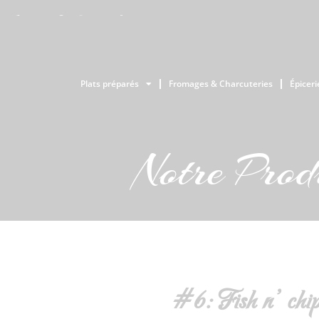
Plats préparés
Fromages & Charcuteries
Épiceri
Notre Produ
#6: Fish n’ chip