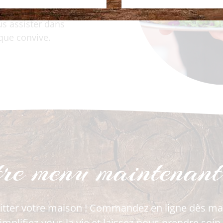
 vous pour que
us assister dans
aque convive.
tre menu maintenant
itter votre maison ! Commandez en ligne dès mai
implifiez-vous la vie et laissez-nous prendre soin