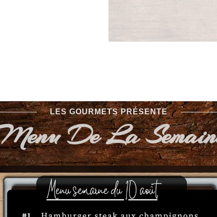
LES GOURMETS PRÉSENTE
Menu De La Semain
Des fromages d'ici et
La magie des fromages du Québ
transporter vos papilles à tr
inoubliables. De la douceur cr
puissance d’un bleu affiné, ch
Mais notre passion ne s’arrêt