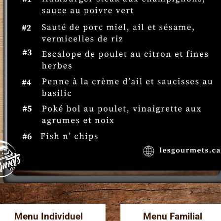
charcuteries complète parfai
Ensemble, ils forment un duo 
même de notre 
Fromages &
t?
aiteur.
que, tout comme
rvice de traiteur
Menu Individuel
Menu Familial
ix des plats à la