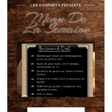
LES GOURMETS PRÉSENTE
Menu De
La Semaine
Vous préparez un événement?
Renseignez-vous sur notre service de traiteur.
Nous comprenons que chaque célébration est unique,
tout comme les goûts et les préférences de vos invités.
Notre service de traiteur se distingue par sa flexibilité et
son écoute. Du choix des plats à la présentation, nous
travaillons étroitement avec vous pour que chaque
détail reflète votre vision. Laissez-nous vous assister
dans la création d’un menu qui séduira et ravira chaque
convive.