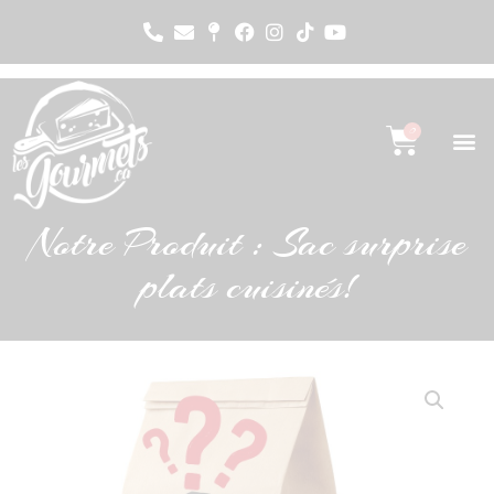
0
Notre Produit : Sac surprise
plats cuisinés!