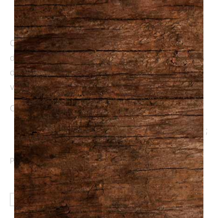
49.95
$
Commandez ce sac rempli de repas individuels
différents congelés (ne s’applique pas aux plats
du menu de la semaine en cours). Parfait pour
vos lunchs ou pour les soirées pressées.
Chaque sac contient:
5 plats cuisinés congelés format individuel ;
1 repas pâtes fraîches et sauce maison.
Photos à titre indicatif
AJOUTER AU PANIER