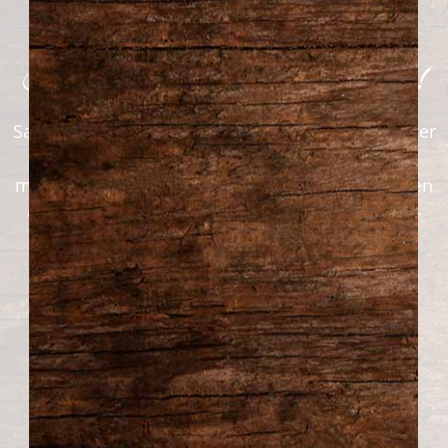
Créez votre menu maintenant!
Savourez nos délicieux plats préparés sans quitter
votre maison ! Commandez en ligne dès
maintenant et profitez d’un repas maison, prêt en
quelques clics. Simplifiez-vous la vie et laissez-
nous prendre soin de votre souper !
Plats cuisinés