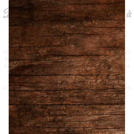
Des fromages d'ici et d'ailleurs à
découvrir
La magie des fromages du Québec réside dans leur
capacité à transporter vos papilles à travers des saveurs
distinctes et inoubliables. De la douceur crémeuse d’un
camembert local à la puissance d’un bleu affiné, chaque
fromage est une découverte. Mais notre passion ne
s’arrête pas là : notre assortiment de charcuteries
complète parfaitement ces délices fromagers. Ensemble,
ils forment un duo harmonieux, capturant l’essence
même de notre belle province.
Fromages & Charcuteries