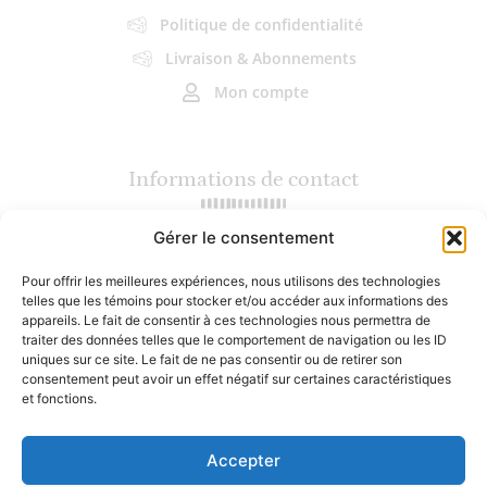
Politique de confidentialité
Livraison & Abonnements
Mon compte
Informations de contact
Gérer le consentement
(450) 964-5286 (Terrebonne)
(450) 559-7200 (Mirabel)
Pour offrir les meilleures expériences, nous utilisons des technologies
info@lesgourmets.ca
telles que les témoins pour stocker et/ou accéder aux informations des
2217 Chemin Gascon, Terrebonne
appareils. Le fait de consentir à ces technologies nous permettra de
16800 rue Charles, Mirabel
traiter des données telles que le comportement de navigation ou les ID
uniques sur ce site. Le fait de ne pas consentir ou de retirer son
consentement peut avoir un effet négatif sur certaines caractéristiques
Heures d'ouverture
et fonctions.
Accepter
Lundi : Fermé
Mardi au vendredi : 10h - 18h