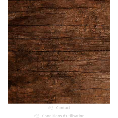
Navigation
Accueil
À propos
Produits & Services
Plats préparés
Fromages & Charcuteries
Autres produits
Boîte à lunch
Épicerie fine
Autres Produits
Buffet
Contact
Conditions d'utilisation