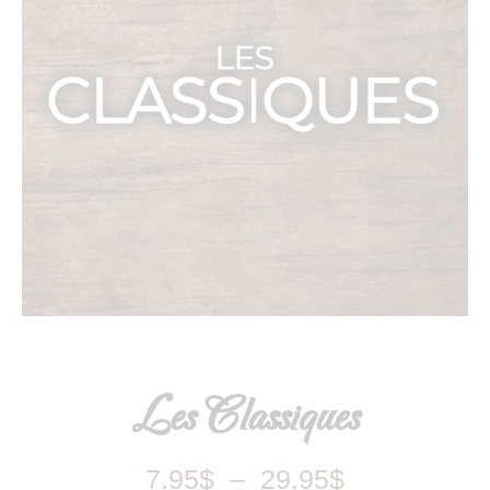
Les Classiques
7.95
$
–
29.95
$