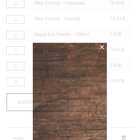
10.95
$
Pâté Chinois - Individuel
28.95
$
Pâté Chinois - Familial
7.95
$
Sauce à la Viande - 500ml
14.95
$
Sauce à la viande 1L
7.95
$
Sauce Rosée 500ml
14.95
$
Sauce Rosée 1L
AJOUTER AU PANIER
Partagez