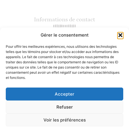
Informations de contact
Gérer le consentement
(450) 964-5286 (Terrebonne)
(450) 559-7200 (Mirabel)
Pour offrir les meilleures expériences, nous utilisons des technologies
info@lesgourmets.ca
telles que les témoins pour stocker et/ou accéder aux informations des
2217 Chemin Gascon, Terrebonne
appareils. Le fait de consentir à ces technologies nous permettra de
16800 rue Charles, Mirabel
traiter des données telles que le comportement de navigation ou les ID
uniques sur ce site. Le fait de ne pas consentir ou de retirer son
consentement peut avoir un effet négatif sur certaines caractéristiques
Heures d'ouverture
et fonctions.
Accepter
Lundi : Fermé
Mardi au vendredi : 10h - 18h
Samedi : 9h30 - 17h
Refuser
Dimanche : 10h30 - 17h
Voir les préférences